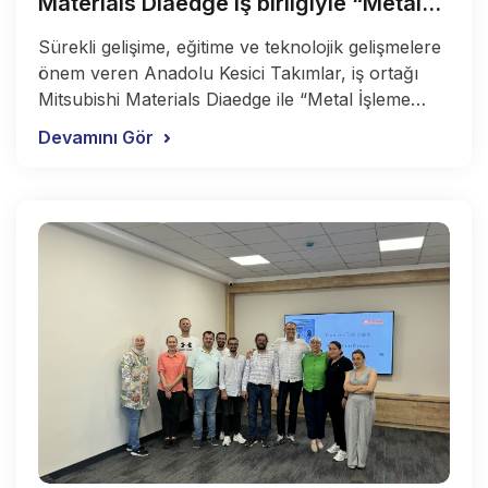
Materials Diaedge iş birliğiyle “Metal
İşleme Sektöründe Kesici Takım
Sürekli gelişime, eğitime ve teknolojik gelişmelere
Teknolojileri” Semineri yapıldı.
önem veren Anadolu Kesici Takımlar, iş ortağı
Mitsubishi Materials Diaedge ile “Metal İşleme
Sektöründe Kesici Takım Teknolojileri”
Devamını Gör
semineriyle tornalama, frezeleme, delik delme,
raybalama ve kalıpçılık operasyonlarındaki
teknolojik gelişmeleri detaylı olarak inceledi.