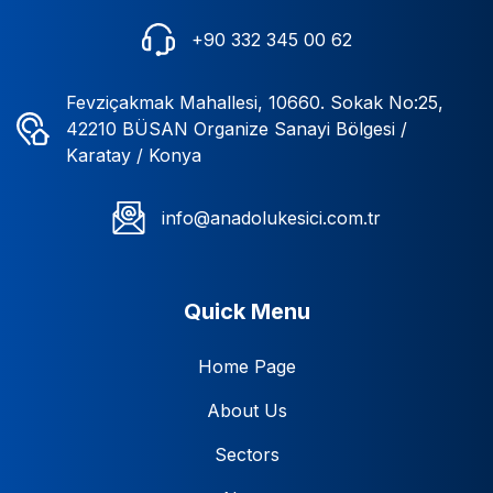
+90 332 345 00 62
Fevziçakmak Mahallesi, 10660. Sokak No:25,
42210 BÜSAN Organize Sanayi Bölgesi /
Karatay / Konya
info@anadolukesici.com.tr
Quick Menu
Home Page
About Us
Sectors