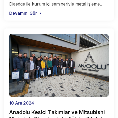
Diaedge ile kurum içi semineriyle metal işleme
sektöründe “Kesici Takım Telnolojileri” ‘nde
Devamını Gör
verimliliği artıran tornalama, frezeleme,
raybalama, delik operasyonları ve komple karbür
takımlarını detaylı olarak inceledi.
10 Ara 2024
Anadolu Kesici Takımlar ve Mitsubishi